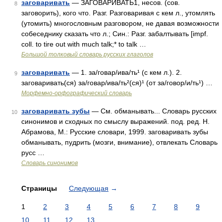
заговаривать
— ЗАГОВАРИВАТЬ1, несов. (сов.
8
заговорить), кого что. Разг. Разговаривая с кем л., утомлять
(утомить) многословным разговором, не давая возможности
собеседнику сказать что л.; Син.: Разг. забалтывать [impf.
coll. to tire out with much talk;* to talk …
Большой толковый словарь русских глаголов
заговаривать
— 1. за/говар/ива/ть¹ (с кем л.). 2.
9
заговаривать(ся) за/говар/ива/ть²(ся)¹ (от за/говор/и/ть¹) …
Морфемно-орфографический словарь
заговаривать зубы
— См. обманывать... Словарь русских
10
синонимов и сходных по смыслу выражений. под. ред. Н.
Абрамова, М.: Русские словари, 1999. заговаривать зубы
обманывать, пудрить (мозги, внимание), отвлекать Словарь
русс …
Словарь синонимов
Страницы
Следующая
→
1
2
3
4
5
6
7
8
9
10
11
12
13